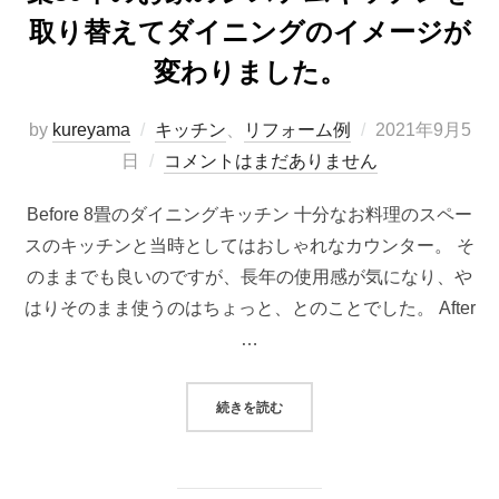
取り替えてダイニングのイメージが
変わりました。
投
by
kureyama
キッチン
、
リフォーム例
2021年9月5
稿
日
コメントはまだありません
日:
Before 8畳のダイニングキッチン 十分なお料理のスペー
スのキッチンと当時としてはおしゃれなカウンター。 そ
のままでも良いのですが、長年の使用感が気になり、や
はりそのまま使うのはちょっと、とのことでした。 After
…
“築30年のお家のシステムキッチ
続きを読む