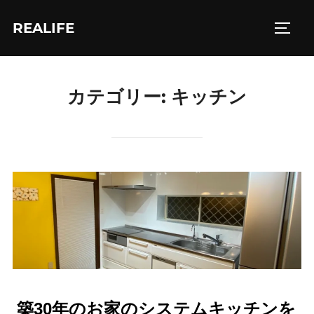
コ
REALIFE
ン
サイド
テ
ン
ツ
カテゴリー:
キッチン
へ
ス
キ
ッ
プ
築30年のお家のシステムキッチンを